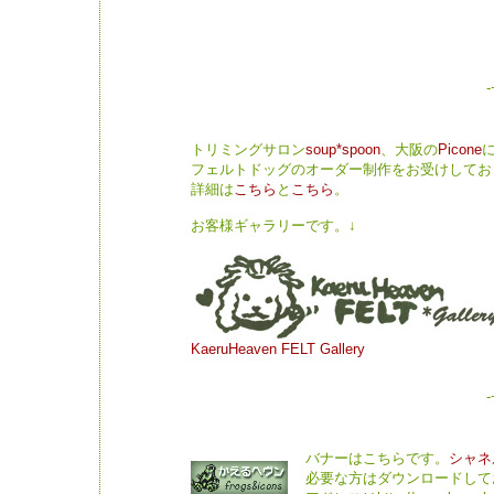
-
トリミングサロン
soup*spoon
、大阪の
Picone
フェルトドッグのオーダー制作をお受けしてお
詳細は
こちら
と
こちら
。
お客様ギャラリーです。↓
KaeruHeaven FELT Gallery
-
バナーはこちらです。
シャネ
必要な方はダウンロードして